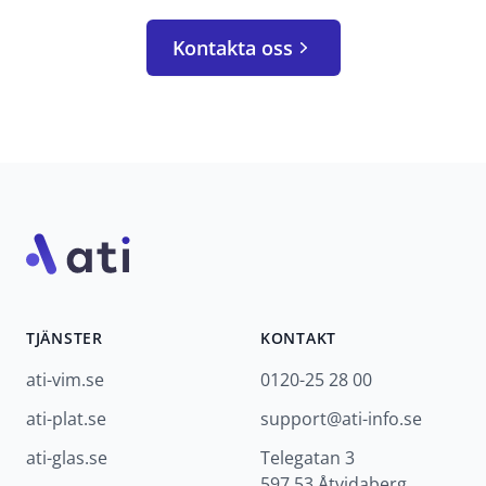
Kontakta oss
Footer
TJÄNSTER
KONTAKT
ati-vim.se
0120-25 28 00
ati-plat.se
support@ati-info.se
ati-glas.se
Telegatan 3
597 53 Åtvidaberg